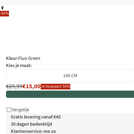
-50%
Kleur
:
Fluo Green
Kies je maat:
140 CM
€29,99
€15,00
Je bespaart 50%
Vergelijk
Gratis levering vanaf €45
30 dagen bedenktijd
Klantenservice: ma-za