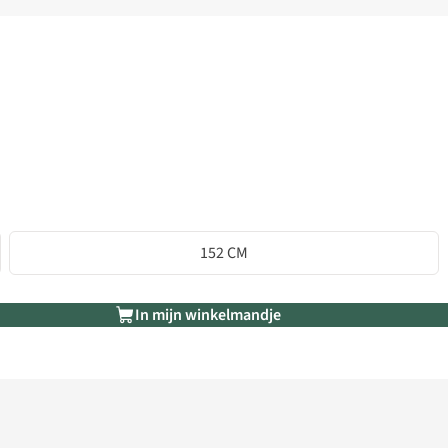
152 CM
In mijn winkelmandje