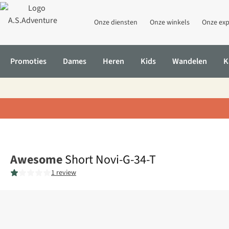
Onze diensten
Onze winkels
Onze exp
Promoties
Dames
Heren
Kids
Wandelen
K
Home
Short Novi-G-34-T
Awesome
Short Novi-G-34-T
1 review