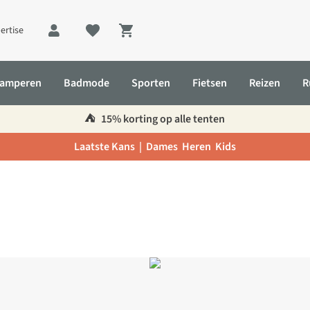
ertise
Shopping cart
amperen
Badmode
Sporten
Fietsen
Reizen
R
⛺️
15% korting op alle tenten
Laatste Kans |
Dames
Heren
Kids