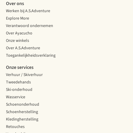
Over ons
Werken bij A.S.Adventure
Explore More
Verantwoord ondernemen
Over Ayacucho
Onze winkels
Over A.S.Adventure
Toegankelijkheidsverklaring
Onze services
Verhuur / Skiverhuur
Tweedehands
Ski-onderhoud
Wasservice
Schoenonderhoud
Schoenherstelling
Kledingherstelling
Retouches