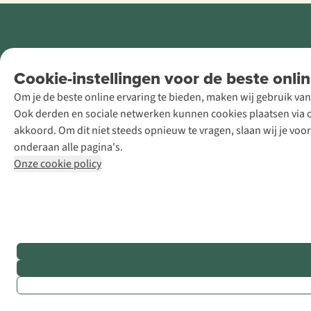
Retail Concepts
Cookie-instellingen voor de beste onlin
NV,
Om je de beste online ervaring te bieden, maken wij gebruik van
Smallandlaan
Ook derden en sociale netwerken kunnen cookies plaatsen via on
9, B-2660
akkoord. Om dit niet steeds opnieuw te vragen, slaan wij je voo
Hoboken
onderaan alle pagina's.
+32 (0)3 828
Onze cookie policy
30 15
team@asadventure.com
BTW BE
0416.762.280