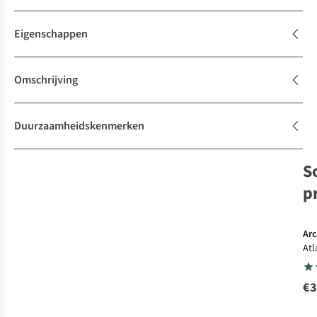
Eigenschappen
Omschrijving
Duurzaamheidskenmerken
S
p
Ar
Atl
Yo
€3