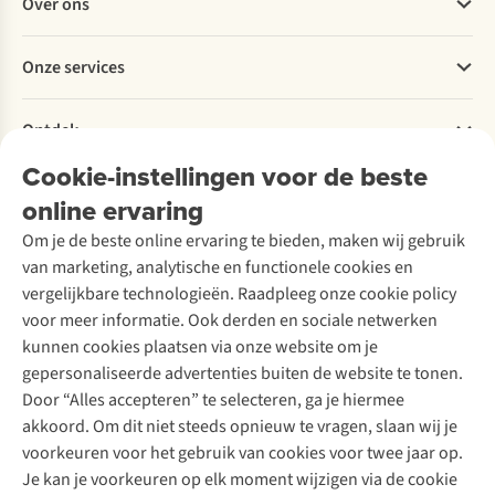
Over ons
Bestellen
Betalen
Werken bij A.S.Adventure
Onze services
Levering
Explore More
Retourneren
Verantwoord ondernemen
Verhuur / Skiverhuur
Bestelling herroepen
Ontdek
Over Ayacucho
Tweedehands
Onderhoud en herstellingen
Onze winkels
Cookie-instellingen voor de beste
Ski-onderhoud
A.S.Magazine
Garantie
Over A.S.Adventure
Wasservice
online ervaring
Podcast
Contact
Toegankelijkheidsverklaring
Schoenonderhoud
Explore Academy
Om je de beste online ervaring te bieden, maken wij gebruik
Schoenherstelling
Explore Camp
van marketing, analytische en functionele cookies en
Meld je aan voor de nieuwsbrief
Kledingherstelling
Gear Check
vergelijkbare technologieën. Raadpleeg onze cookie policy
Retouches
Inspiratie & advies
voor meer informatie. Ook derden en sociale netwerken
Voor bedrijven
Follow us
kunnen cookies plaatsen via onze website om je
gepersonaliseerde advertenties buiten de website te tonen.
Door “Alles accepteren” te selecteren, ga je hiermee
akkoord. Om dit niet steeds opnieuw te vragen, slaan wij je
voorkeuren voor het gebruik van cookies voor twee jaar op.
Je kan je voorkeuren op elk moment wijzigen via de cookie
Disclaimer
Privacy Policy
Algemene voorwaarden