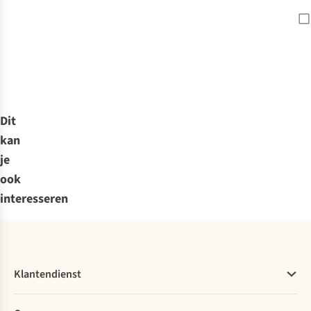
Dit
kan
je
ook
interesseren
Klantendienst
Veelgestelde vragen