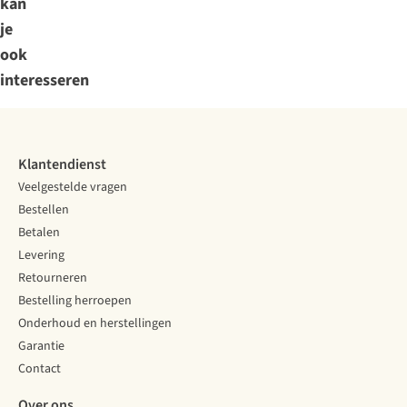
kan
je
ook
interesseren
Klantendienst
Veelgestelde vragen
Bestellen
Betalen
Levering
Retourneren
Bestelling herroepen
Onderhoud en herstellingen
Garantie
Contact
Over ons