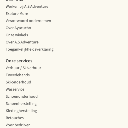
Werken bij A.S.Adventure
Explore More
Verantwoord ondernemen
Over Ayacucho
Onze winkels
Over A.S.Adventure
Toegankelijkheidsverklaring
Onze services
Verhuur / Skiverhuur
Tweedehands
Ski-onderhoud
Wasservice
Schoenonderhoud
Schoenherstelling
Kledingherstelling
Retouches
Voor bedrijven