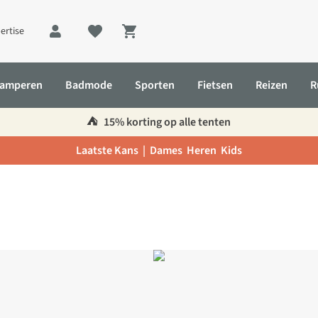
ertise
Shopping cart
amperen
Badmode
Sporten
Fietsen
Reizen
R
⛺️
15% korting op alle tenten
Laatste Kans |
Dames
Heren
Kids