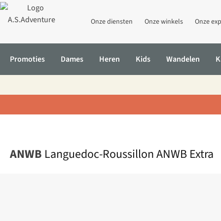
Onze diensten
Onze winkels
Onze exp
Promoties
Dames
Heren
Kids
Wandelen
K
Home
Languedoc-Roussillon ANWB Extra
ANWB
Languedoc-Roussillon ANWB Extra