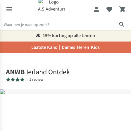
Sho
⛺️
15% korting op alle tenten
Laatste Kans |
Dames
Heren
Kids
Home
ANWB
Ierland Ontdek
1 review