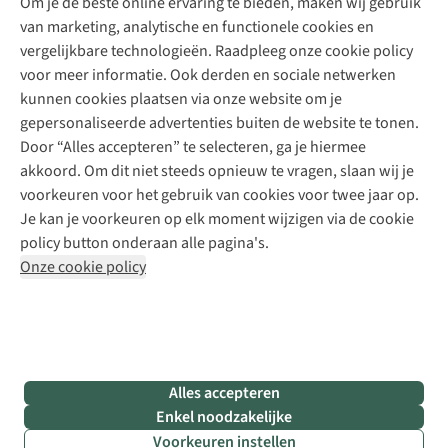
Om je de beste online ervaring te bieden, maken wij gebruik
Schoenherstelling
Explore Camp
van marketing, analytische en functionele cookies en
Meld je aan voor de nieuwsbrief
Kledingherstelling
Gear Check
vergelijkbare technologieën. Raadpleeg onze cookie policy
Retouches
Inspiratie & advies
voor meer informatie. Ook derden en sociale netwerken
Voor bedrijven
Follow us
kunnen cookies plaatsen via onze website om je
gepersonaliseerde advertenties buiten de website te tonen.
Door “Alles accepteren” te selecteren, ga je hiermee
akkoord. Om dit niet steeds opnieuw te vragen, slaan wij je
voorkeuren voor het gebruik van cookies voor twee jaar op.
Je kan je voorkeuren op elk moment wijzigen via de cookie
Disclaimer
Privacy Policy
Algemene voorwaarden
policy button onderaan alle pagina's.
Cookie Policy
Onze cookie policy
Retail Concepts NV,
Smallandlaan 9,
B-2660 Hoboken
team@asadventure.com
+32 (0)3 828 30 15
BTW BE 0416.762.280
Alles accepteren
Enkel noodzakelijke
Voorkeuren instellen