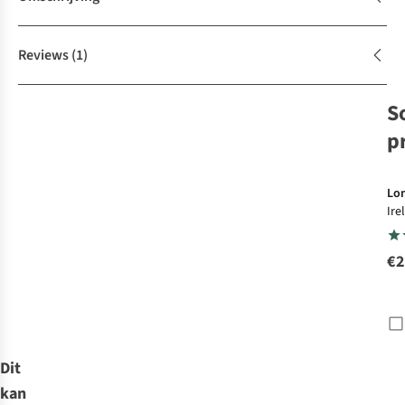
Reviews
(1)
S
p
Lon
Ire
Exp
€2
Dit
kan