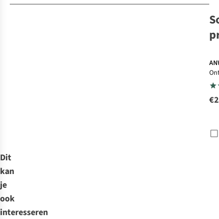
S
p
AN
On
€2
Dit
kan
je
ook
interesseren