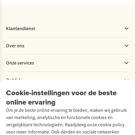
Klantendienst
Veelgestelde vragen
Over ons
Bestellen
Betalen
Werken bij A.S.Adventure
Onze services
Levering
Explore More
Retourneren
Verantwoord ondernemen
Verhuur / Skiverhuur
Bestelling herroepen
Ontdek
Over Ayacucho
Tweedehands
Onderhoud en herstellingen
Onze winkels
Cookie-instellingen voor de beste
Ski-onderhoud
A.S.Magazine
Garantie
Over A.S.Adventure
Wasservice
online ervaring
Podcast
Contact
Toegankelijkheidsverklaring
Schoenonderhoud
Explore Academy
Om je de beste online ervaring te bieden, maken wij gebruik
Schoenherstelling
Explore Camp
van marketing, analytische en functionele cookies en
Meld je aan voor de nieuwsbrief
Kledingherstelling
Gear Check
vergelijkbare technologieën. Raadpleeg onze cookie policy
Retouches
Inspiratie & advies
voor meer informatie. Ook derden en sociale netwerken