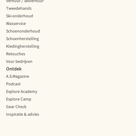
Verhuur / Skiverhuur
Tweedehands
Ski-onderhoud
Wasservice
Schoenonderhoud
Schoenherstelling
Kledingherstelling
Retouches
Voor bedrijven
Ontdek
A.S.Magazine
Podcast
Explore Academy
Explore Camp
Gear Check
Inspiratie & advies