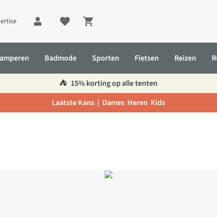
ertise
Shopping cart
amperen
Badmode
Sporten
Fietsen
Reizen
R
⛺️
15% korting op alle tenten
Laatste Kans |
Dames
Heren
Kids