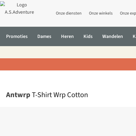
Onze diensten
Onze winkels
Onze exp
Promoties
Dames
Heren
Kids
Wandelen
K
Home
T-Shirt Wrp Cotton
Antwrp
T-Shirt Wrp Cotton