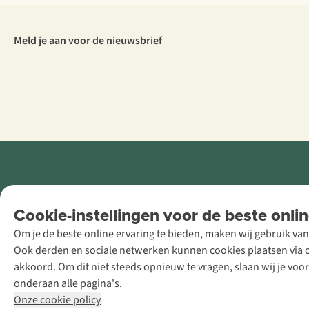
Meld je aan voor de nieuwsbrief
Retail Concepts
Cookie-instellingen voor de beste onlin
NV,
Om je de beste online ervaring te bieden, maken wij gebruik van
Smallandlaan
Ook derden en sociale netwerken kunnen cookies plaatsen via on
9, B-2660
akkoord. Om dit niet steeds opnieuw te vragen, slaan wij je voo
Hoboken
onderaan alle pagina's.
+32 (0)3 828
Onze cookie policy
30 15