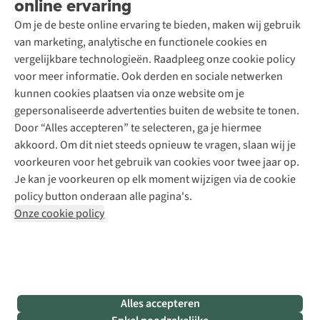
online ervaring
Podcast
Contact
Toegankelijkheidsverklaring
Schoenonderhoud
Explore Academy
Om je de beste online ervaring te bieden, maken wij gebruik
Schoenherstelling
Explore Camp
van marketing, analytische en functionele cookies en
Meld je aan voor de nieuwsbrief
Kledingherstelling
Gear Check
vergelijkbare technologieën. Raadpleeg onze cookie policy
Retouches
Inspiratie & advies
voor meer informatie. Ook derden en sociale netwerken
Voor bedrijven
Follow us
kunnen cookies plaatsen via onze website om je
gepersonaliseerde advertenties buiten de website te tonen.
Door “Alles accepteren” te selecteren, ga je hiermee
akkoord. Om dit niet steeds opnieuw te vragen, slaan wij je
voorkeuren voor het gebruik van cookies voor twee jaar op.
Je kan je voorkeuren op elk moment wijzigen via de cookie
Disclaimer
Privacy Policy
Algemene voorwaarden
policy button onderaan alle pagina's.
Cookie Policy
Onze cookie policy
Retail Concepts NV,
Smallandlaan 9,
B-2660 Hoboken
team@asadventure.com
+32 (0)3 828 30 15
BTW BE 0416.762.280
Alles accepteren