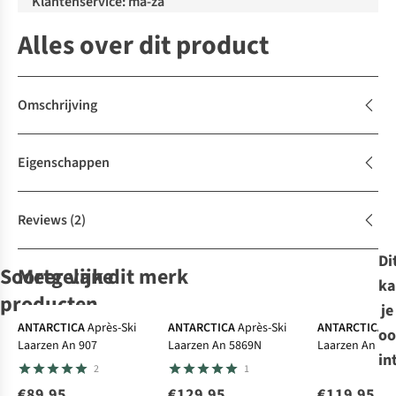
Klantenservice: ma-za
Alles over dit product
Omschrijving
Eigenschappen
Reviews
(2)
Di
Soortgelijke
Meer van dit merk
ka
producten
je
-30%
ANTARCTICA
Après-Ski
ANTARCTICA
Après-Ski
ANTARCTICA
A
oo
Laarzen An 907
Laarzen An 5869N
Laarzen An 88
ANTARCTICA
Roxy
Roxy
Sorel
Après-Ski
Après-Ski
Après-Ski
in
2
1
Après-Ski
Laarzen Alyah
Laarzen Allyx
Laarzen
Laarzen An
Torino™ V Tall
€89,95
€129,95
€119,95