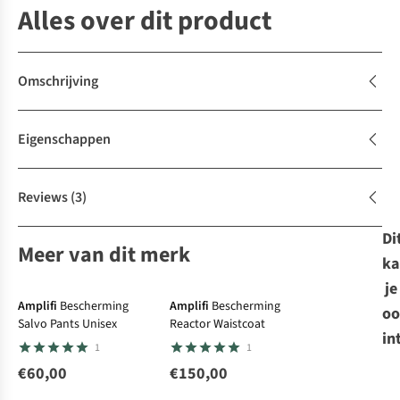
Alles over dit product
Omschrijving
Eigenschappen
Reviews
(3)
Di
Meer van dit merk
ka
je
Amplifi
Bescherming
Amplifi
Bescherming
oo
Salvo Pants Unisex
Reactor Waistcoat
in
1
1
€60,00
€150,00