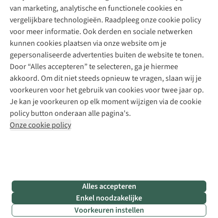
Schoenherstelling
Explore Camp
van marketing, analytische en functionele cookies en
Meld je aan voor de nieuwsbrief
Kledingherstelling
Gear Check
vergelijkbare technologieën. Raadpleeg onze cookie policy
Retouches
Inspiratie & advies
voor meer informatie. Ook derden en sociale netwerken
Voor bedrijven
Follow us
kunnen cookies plaatsen via onze website om je
gepersonaliseerde advertenties buiten de website te tonen.
Door “Alles accepteren” te selecteren, ga je hiermee
akkoord. Om dit niet steeds opnieuw te vragen, slaan wij je
voorkeuren voor het gebruik van cookies voor twee jaar op.
Je kan je voorkeuren op elk moment wijzigen via de cookie
Disclaimer
Privacy Policy
Algemene voorwaarden
policy button onderaan alle pagina's.
Cookie Policy
Onze cookie policy
Retail Concepts NV,
Smallandlaan 9,
B-2660 Hoboken
team@asadventure.com
+32 (0)3 828 30 15
BTW BE 0416.762.280
Alles accepteren
Enkel noodzakelijke
Voorkeuren instellen