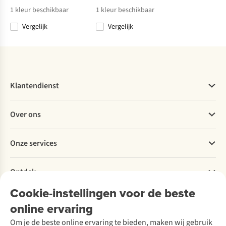
1
kleur beschikbaar
1
kleur beschikbaar
Vergelijk
Vergelijk
Klantendienst
Veelgestelde vragen
Over ons
Bestellen
Betalen
Werken bij A.S.Adventure
Onze services
Levering
Explore More
Retourneren
Verantwoord ondernemen
Verhuur / Skiverhuur
Bestelling herroepen
Ontdek
Over Ayacucho
Tweedehands
Onderhoud en herstellingen
Onze winkels
Cookie-instellingen voor de beste
Ski-onderhoud
A.S.Magazine
Garantie
Over A.S.Adventure
Wasservice
online ervaring
Podcast
Contact
Toegankelijkheidsverklaring
Schoenonderhoud
Explore Academy
Om je de beste online ervaring te bieden, maken wij gebruik