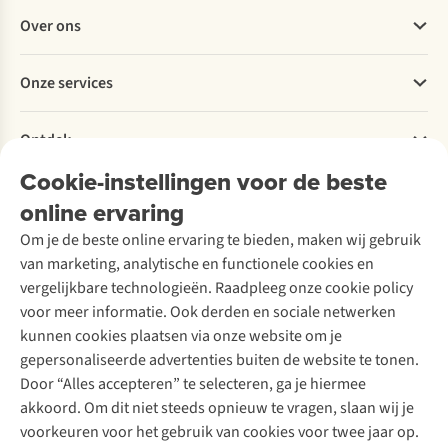
Veelgestelde vragen
Over ons
Bestellen
Betalen
Werken bij A.S.Adventure
Onze services
Levering
Explore More
Retourneren
Verantwoord ondernemen
Verhuur / Skiverhuur
Bestelling herroepen
Ontdek
Over Ayacucho
Tweedehands
Onderhoud en herstellingen
Onze winkels
Cookie-instellingen voor de beste
Ski-onderhoud
A.S.Magazine
Garantie
Over A.S.Adventure
Wasservice
online ervaring
Podcast
Contact
Toegankelijkheidsverklaring
Schoenonderhoud
Explore Academy
Om je de beste online ervaring te bieden, maken wij gebruik
Schoenherstelling
Explore Camp
van marketing, analytische en functionele cookies en
Meld je aan voor de nieuwsbrief
Kledingherstelling
Gear Check
vergelijkbare technologieën. Raadpleeg onze cookie policy
Retouches
Inspiratie & advies
voor meer informatie. Ook derden en sociale netwerken
Voor bedrijven
Follow us
kunnen cookies plaatsen via onze website om je
gepersonaliseerde advertenties buiten de website te tonen.
Door “Alles accepteren” te selecteren, ga je hiermee
akkoord. Om dit niet steeds opnieuw te vragen, slaan wij je
voorkeuren voor het gebruik van cookies voor twee jaar op.