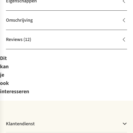
Eigenschappen
Omschrijving
Reviews
(12)
Dit
kan
je
ook
interesseren
Klantendienst