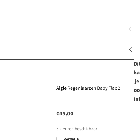
Di
ka
je
Aigle
Regenlaarzen Baby Flac 2
oo
in
€45,00
3
kleuren beschikbaar
Vergelijk