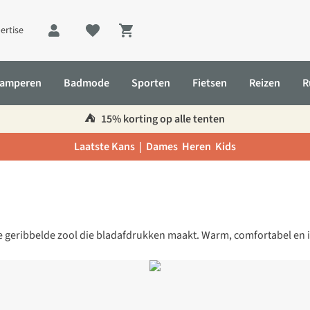
ertise
Shopping cart
amperen
Badmode
Sporten
Fietsen
Reizen
R
⛺️
15% korting op alle tenten
Laatste Kans |
Dames
Heren
Kids
e geribbelde zool die bladafdrukken maakt. Warm, comfortabel en 