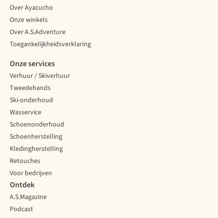
Over Ayacucho
Onze winkels
Over A.S.Adventure
Toegankelijkheidsverklaring
Onze services
Verhuur / Skiverhuur
Tweedehands
Ski-onderhoud
Wasservice
Schoenonderhoud
Schoenherstelling
Kledingherstelling
Retouches
Voor bedrijven
Ontdek
A.S.Magazine
Podcast