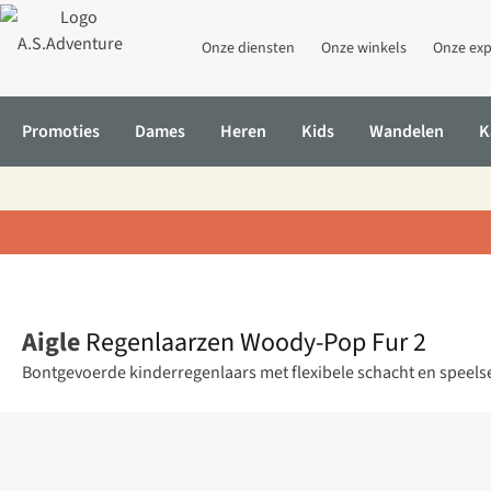
Onze diensten
Onze winkels
Onze exp
Promoties
Dames
Heren
Kids
Wandelen
K
Home
Regenlaarzen Woody-Pop Fur 2
Aigle
Regenlaarzen Woody-Pop Fur 2
Bontgevoerde kinderregenlaars met flexibele schacht en speels