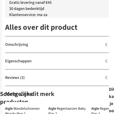
Gratis levering vanaf €45
30 dagen bedenktijd
Klantenservice: ma-za
Alles over dit product
Omschrijving
Eigenschappen
Reviews
(3)
Di
Soortgelijke
Meer van dit merk
ka
producten
je
Aigle
Wandelschoenen
Aigle
Regenlaarzen Baby
Aigle
Regenlaa
oo
Woody-Pop 2
Flac 2
Flac 2