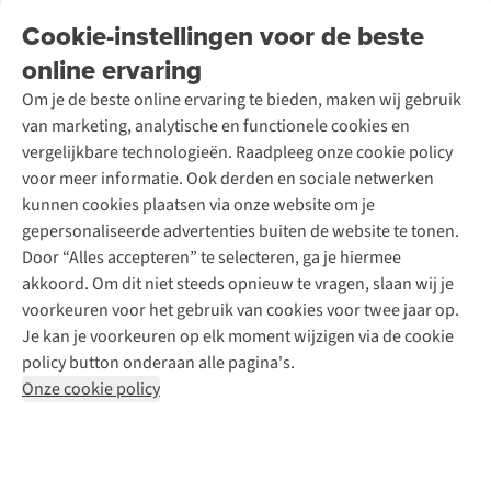
Tweedehands
Onderhoud en herstellingen
Onze winkels
Cookie-instellingen voor de beste
Ski-onderhoud
A.S.Magazine
Garantie
Over A.S.Adventure
Wasservice
online ervaring
Podcast
Contact
Toegankelijkheidsverklaring
Schoenonderhoud
Explore Academy
Om je de beste online ervaring te bieden, maken wij gebruik
Schoenherstelling
Explore Camp
van marketing, analytische en functionele cookies en
Meld je aan voor de nieuwsbrief
Kledingherstelling
Gear Check
vergelijkbare technologieën. Raadpleeg onze cookie policy
Retouches
Inspiratie & advies
voor meer informatie. Ook derden en sociale netwerken
Voor bedrijven
Follow us
kunnen cookies plaatsen via onze website om je
gepersonaliseerde advertenties buiten de website te tonen.
Door “Alles accepteren” te selecteren, ga je hiermee
akkoord. Om dit niet steeds opnieuw te vragen, slaan wij je
voorkeuren voor het gebruik van cookies voor twee jaar op.
Je kan je voorkeuren op elk moment wijzigen via de cookie
Disclaimer
Privacy Policy
Algemene voorwaarden
policy button onderaan alle pagina's.
Cookie Policy
Onze cookie policy
Retail Concepts NV,
Smallandlaan 9,
B-2660 Hoboken
team@asadventure.com
+32 (0)3 828 30 15
BTW BE 0416.762.280