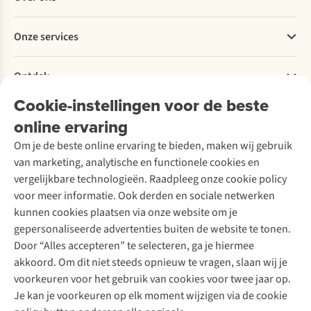
Bestellen
Betalen
Werken bij A.S.Adventure
Onze services
Levering
Explore More
Retourneren
Verantwoord ondernemen
Verhuur / Skiverhuur
Bestelling herroepen
Ontdek
Over Ayacucho
Tweedehands
Onderhoud en herstellingen
Onze winkels
Cookie-instellingen voor de beste
Ski-onderhoud
A.S.Magazine
Garantie
Over A.S.Adventure
Wasservice
online ervaring
Podcast
Contact
Toegankelijkheidsverklaring
Schoenonderhoud
Explore Academy
Om je de beste online ervaring te bieden, maken wij gebruik
Schoenherstelling
Explore Camp
van marketing, analytische en functionele cookies en
Meld je aan voor de nieuwsbrief
Kledingherstelling
Gear Check
vergelijkbare technologieën. Raadpleeg onze cookie policy
Retouches
Inspiratie & advies
voor meer informatie. Ook derden en sociale netwerken
Voor bedrijven
Follow us
kunnen cookies plaatsen via onze website om je
gepersonaliseerde advertenties buiten de website te tonen.
Door “Alles accepteren” te selecteren, ga je hiermee
akkoord. Om dit niet steeds opnieuw te vragen, slaan wij je
voorkeuren voor het gebruik van cookies voor twee jaar op.
Je kan je voorkeuren op elk moment wijzigen via de cookie
Disclaimer
Privacy Policy
Algemene voorwaarden