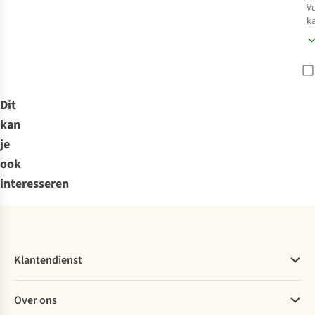
V
k
Dit
kan
je
ook
interesseren
Klantendienst
Veelgestelde vragen
Over ons
Bestellen