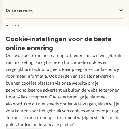
Betalen
Werken bij A.S.Adventure
Onze services
Levering
Explore More
Retourneren
Verantwoord ondernemen
Verhuur / Skiverhuur
Bestelling herroepen
Ontdek
Over Ayacucho
Tweedehands
Onderhoud en herstellingen
Onze winkels
Cookie-instellingen voor de beste
Ski-onderhoud
A.S.Magazine
Garantie
Over A.S.Adventure
Wasservice
online ervaring
Podcast
Contact
Toegankelijkheidsverklaring
Schoenonderhoud
Explore Academy
Om je de beste online ervaring te bieden, maken wij gebruik
Schoenherstelling
Explore Camp
van marketing, analytische en functionele cookies en
Meld je aan voor de nieuwsbrief
Kledingherstelling
Gear Check
vergelijkbare technologieën. Raadpleeg onze cookie policy
Retouches
Inspiratie & advies
voor meer informatie. Ook derden en sociale netwerken
Voor bedrijven
Follow us
kunnen cookies plaatsen via onze website om je
gepersonaliseerde advertenties buiten de website te tonen.
Door “Alles accepteren” te selecteren, ga je hiermee
akkoord. Om dit niet steeds opnieuw te vragen, slaan wij je
voorkeuren voor het gebruik van cookies voor twee jaar op.
Je kan je voorkeuren op elk moment wijzigen via de cookie
Disclaimer
Privacy Policy
Algemene voorwaarden
policy button onderaan alle pagina's.
Cookie Policy