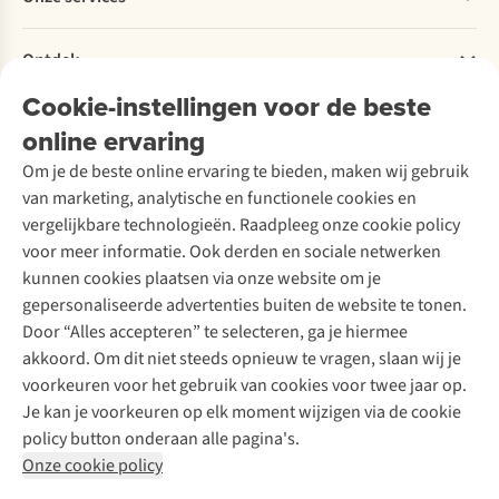
Explore More
Retourneren
Verantwoord ondernemen
Verhuur / Skiverhuur
Bestelling herroepen
Ontdek
Over Ayacucho
Tweedehands
Onderhoud en herstellingen
Onze winkels
Cookie-instellingen voor de beste
Ski-onderhoud
A.S.Magazine
Garantie
Over A.S.Adventure
Wasservice
online ervaring
Podcast
Contact
Toegankelijkheidsverklaring
Schoenonderhoud
Explore Academy
Om je de beste online ervaring te bieden, maken wij gebruik
Schoenherstelling
Explore Camp
van marketing, analytische en functionele cookies en
Meld je aan voor de nieuwsbrief
Kledingherstelling
Gear Check
vergelijkbare technologieën. Raadpleeg onze cookie policy
Retouches
Inspiratie & advies
voor meer informatie. Ook derden en sociale netwerken
Voor bedrijven
Follow us
kunnen cookies plaatsen via onze website om je
gepersonaliseerde advertenties buiten de website te tonen.
Door “Alles accepteren” te selecteren, ga je hiermee
akkoord. Om dit niet steeds opnieuw te vragen, slaan wij je
voorkeuren voor het gebruik van cookies voor twee jaar op.
Je kan je voorkeuren op elk moment wijzigen via de cookie
Disclaimer
Privacy Policy
Algemene voorwaarden
policy button onderaan alle pagina's.
Cookie Policy
Onze cookie policy