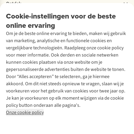
Bestelling herroepen
Ontdek
Over Ayacucho
Tweedehands
Onderhoud en herstellingen
Onze winkels
Cookie-instellingen voor de beste
Ski-onderhoud
A.S.Magazine
Garantie
Over A.S.Adventure
Wasservice
online ervaring
Podcast
Contact
Toegankelijkheidsverklaring
Schoenonderhoud
Explore Academy
Om je de beste online ervaring te bieden, maken wij gebruik
Schoenherstelling
Explore Camp
van marketing, analytische en functionele cookies en
Meld je aan voor de nieuwsbrief
Kledingherstelling
Gear Check
vergelijkbare technologieën. Raadpleeg onze cookie policy
Retouches
Inspiratie & advies
voor meer informatie. Ook derden en sociale netwerken
Voor bedrijven
Follow us
kunnen cookies plaatsen via onze website om je
gepersonaliseerde advertenties buiten de website te tonen.
Door “Alles accepteren” te selecteren, ga je hiermee
akkoord. Om dit niet steeds opnieuw te vragen, slaan wij je
voorkeuren voor het gebruik van cookies voor twee jaar op.
Je kan je voorkeuren op elk moment wijzigen via de cookie
Disclaimer
Privacy Policy
Algemene voorwaarden
policy button onderaan alle pagina's.
Cookie Policy
Onze cookie policy
Retail Concepts NV,
Smallandlaan 9,
B-2660 Hoboken
team@asadventure.com
+32 (0)3 828 30 15