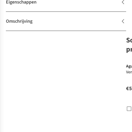
Eigenschappen
Omschrijving
S
p
Ag
Ven
Me
€5