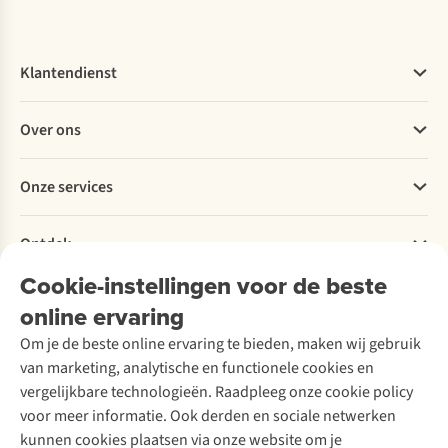
Klantendienst
Veelgestelde vragen
Over ons
Bestellen
Betalen
Werken bij A.S.Adventure
Onze services
Levering
Explore More
Retourneren
Verantwoord ondernemen
Verhuur / Skiverhuur
Bestelling herroepen
Ontdek
Over Ayacucho
Tweedehands
Onderhoud en herstellingen
Onze winkels
Cookie-instellingen voor de beste
Ski-onderhoud
A.S.Magazine
Garantie
Over A.S.Adventure
Wasservice
online ervaring
Podcast
Contact
Toegankelijkheidsverklaring
Schoenonderhoud
Explore Academy
Om je de beste online ervaring te bieden, maken wij gebruik
Schoenherstelling
Explore Camp
van marketing, analytische en functionele cookies en
Meld je aan voor de nieuwsbrief
Kledingherstelling
Gear Check
vergelijkbare technologieën. Raadpleeg onze cookie policy
Retouches
Inspiratie & advies
voor meer informatie. Ook derden en sociale netwerken
Voor bedrijven
Follow us
kunnen cookies plaatsen via onze website om je