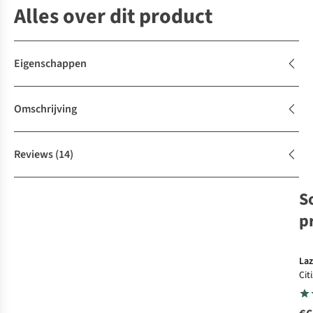
Alles over dit product
Eigenschappen
Omschrijving
Reviews
(14)
S
p
Laz
Cit
Kin