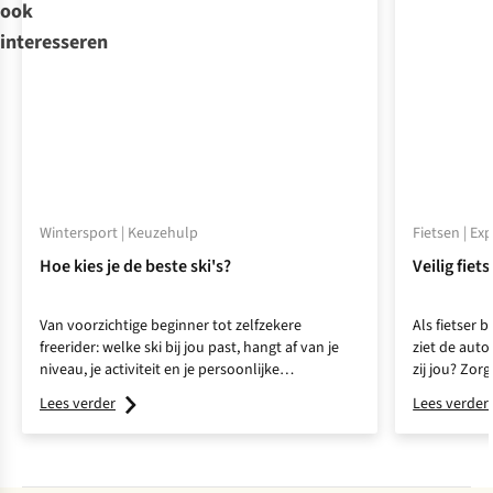
ook
interesseren
Wintersport | Keuzehulp
Fietsen | Ex
Hoe kies je de beste ski's?
Veilig fiet
Van voorzichtige beginner tot zelfzekere
Als fietser b
freerider: welke ski bij jou past, hangt af van je
ziet de auto
niveau, je activiteit en je persoonlijke
zij jou? Zor
voorkeuren. Wij vertellen je waar je op moet
én gezien w
Lees verder
Lees verder
letten bij het kopen van je eigen ski’s en helpen
je het beste paar te kiezen.