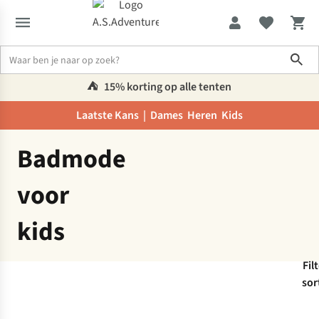
Sho
⛺️
15% korting op alle tenten
Laatste Kans |
Dames
Heren
Kids
Departement
Badmode
Badmode
voor
kids
Fil
sor