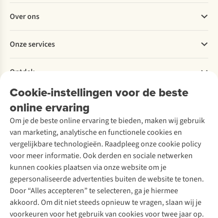
Veelgestelde vragen
Over ons
Bestellen
Betalen
Werken bij A.S.Adventure
Onze services
Levering
Explore More
Retourneren
Verantwoord ondernemen
Verhuur / Skiverhuur
Bestelling herroepen
Ontdek
Over Ayacucho
Tweedehands
Onderhoud en herstellingen
Onze winkels
Ski-onderhoud
Cookie-instellingen voor de beste
A.S.Magazine
Garantie
Over A.S.Adventure
Wasservice
online ervaring
Podcast
Contact
Toegankelijkheidsverklaring
Schoenonderhoud
Explore Academy
Om je de beste online ervaring te bieden, maken wij gebruik
Schoenherstelling
Explore Camp
van marketing, analytische en functionele cookies en
Meld je aan voor de nieuwsbrief
Kledingherstelling
Gear Check
vergelijkbare technologieën. Raadpleeg onze cookie policy
Retouches
Inspiratie & advies
voor meer informatie. Ook derden en sociale netwerken
Voor bedrijven
Follow us
kunnen cookies plaatsen via onze website om je
gepersonaliseerde advertenties buiten de website te tonen.
Door “Alles accepteren” te selecteren, ga je hiermee
akkoord. Om dit niet steeds opnieuw te vragen, slaan wij je
voorkeuren voor het gebruik van cookies voor twee jaar op.