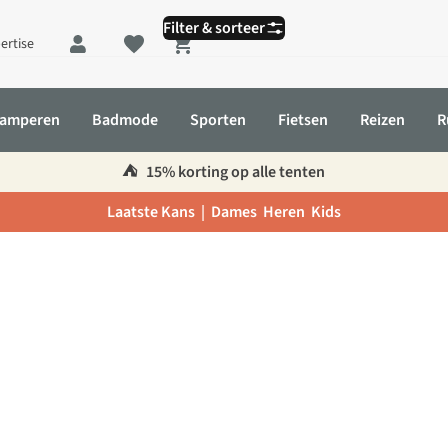
Filter & sorteer
ertise
Shopping cart
amperen
Badmode
Sporten
Fietsen
Reizen
R
⛺️
15% korting op alle tenten
Laatste Kans |
Dames
Heren
Kids