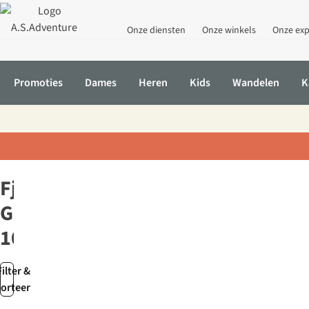
Onze diensten
Onze winkels
Onze exp
Promoties
Dames
Heren
Kids
Wandelen
K
Home
Technische materialen
G-1000
Fjällräven
G-
1000
Filter &
sorteer