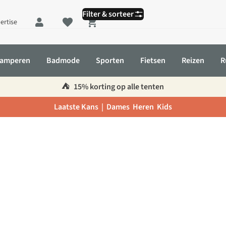
Filter & sorteer
ertise
Shopping cart
amperen
Badmode
Sporten
Fietsen
Reizen
R
⛺️
15% korting op alle tenten
Laatste Kans |
Dames
Heren
Kids