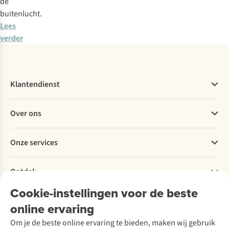
de
buitenlucht.
Lees
verder
Klantendienst
Veelgestelde vragen
Over ons
Bestellen
Betalen
Werken bij A.S.Adventure
Onze services
Levering
Explore More
Retourneren
Verantwoord ondernemen
Verhuur / Skiverhuur
Bestelling herroepen
Ontdek
Over Ayacucho
Tweedehands
Onderhoud en herstellingen
Onze winkels
Ski-onderhoud
Cookie-instellingen voor de beste
A.S.Magazine
Garantie
Over A.S.Adventure
Wasservice
online ervaring
Podcast
Contact
Toegankelijkheidsverklaring
Schoenonderhoud
Explore Academy
Om je de beste online ervaring te bieden, maken wij gebruik
Schoenherstelling