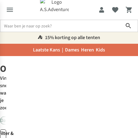
Sho
⛺️
15% korting op alle tenten
Laatste Kans |
Dames
Heren
Kids
Home
Outdoor
Outdoorcollectie
Vind
snel
wat
je
zoekt:
Dames
Heren
Kids
Filter &