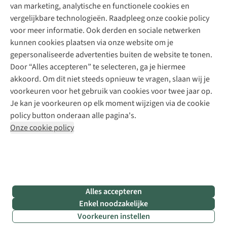
Explore Camp
van marketing, analytische en functionele cookies en
Meld je aan voor de nieuwsbrief
Kledingherstelling
Gear Check
vergelijkbare technologieën. Raadpleeg onze cookie policy
Retouches
Inspiratie & advies
voor meer informatie. Ook derden en sociale netwerken
Voor bedrijven
Follow us
kunnen cookies plaatsen via onze website om je
gepersonaliseerde advertenties buiten de website te tonen.
Door “Alles accepteren” te selecteren, ga je hiermee
akkoord. Om dit niet steeds opnieuw te vragen, slaan wij je
voorkeuren voor het gebruik van cookies voor twee jaar op.
Je kan je voorkeuren op elk moment wijzigen via de cookie
Disclaimer
Privacy Policy
Algemene voorwaarden
policy button onderaan alle pagina's.
Cookie Policy
Onze cookie policy
Retail Concepts NV,
Smallandlaan 9,
B-2660 Hoboken
team@asadventure.com
+32 (0)3 828 30 15
BTW BE 0416.762.280
Alles accepteren
Enkel noodzakelijke
Voorkeuren instellen
Filter & sorteer