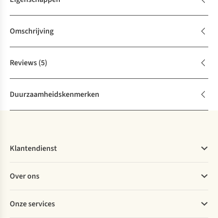
Omschrijving
Reviews
(5)
Duurzaamheidskenmerken
Klantendienst
Veelgestelde vragen
Over ons
Bestellen
Betalen
Werken bij A.S.Adventure
Onze services
Levering
Explore More
Retourneren