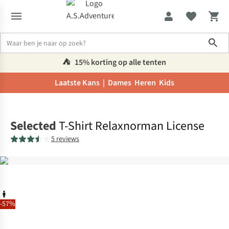
Sho
⛺️
15% korting op alle tenten
Laatste Kans |
Dames
Heren
Kids
Home
Selected
T-Shirt Relaxnorman License
5 reviews
-57%