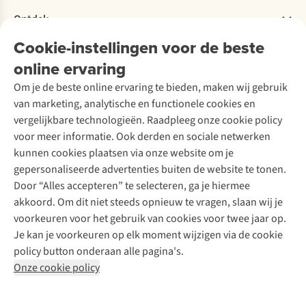
Verantwoord ondernemen
Verhuur / Skiverhuur
Bestelling herroepen
Ontdek
Over Ayacucho
Tweedehands
Onderhoud en herstellingen
Onze winkels
Cookie-instellingen voor de beste
Ski-onderhoud
A.S.Magazine
Garantie
Over A.S.Adventure
Wasservice
online ervaring
Podcast
Contact
Toegankelijkheidsverklaring
Schoenonderhoud
Explore Academy
Om je de beste online ervaring te bieden, maken wij gebruik
Schoenherstelling
Explore Camp
van marketing, analytische en functionele cookies en
Meld je aan voor de nieuwsbrief
Kledingherstelling
Gear Check
vergelijkbare technologieën. Raadpleeg onze cookie policy
Retouches
Inspiratie & advies
voor meer informatie. Ook derden en sociale netwerken
Voor bedrijven
Follow us
kunnen cookies plaatsen via onze website om je
gepersonaliseerde advertenties buiten de website te tonen.
Door “Alles accepteren” te selecteren, ga je hiermee
akkoord. Om dit niet steeds opnieuw te vragen, slaan wij je
voorkeuren voor het gebruik van cookies voor twee jaar op.
Je kan je voorkeuren op elk moment wijzigen via de cookie
Disclaimer
Privacy Policy
Algemene voorwaarden
policy button onderaan alle pagina's.
Cookie Policy
Onze cookie policy
Retail Concepts NV,
Smallandlaan 9,
B-2660 Hoboken