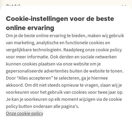
Verhuur / Skiverhuur
Bestelling herroepen
Ontdek
Over Ayacucho
Tweedehands
Onderhoud en herstellingen
Onze winkels
Cookie-instellingen voor de beste
Ski-onderhoud
A.S.Magazine
Garantie
Over A.S.Adventure
Wasservice
online ervaring
Podcast
Contact
Toegankelijkheidsverklaring
Schoenonderhoud
Explore Academy
Om je de beste online ervaring te bieden, maken wij gebruik
Schoenherstelling
Explore Camp
van marketing, analytische en functionele cookies en
Meld je aan voor de nieuwsbrief
Kledingherstelling
Gear Check
vergelijkbare technologieën. Raadpleeg onze cookie policy
Retouches
Inspiratie & advies
voor meer informatie. Ook derden en sociale netwerken
Voor bedrijven
Follow us
kunnen cookies plaatsen via onze website om je
gepersonaliseerde advertenties buiten de website te tonen.
Door “Alles accepteren” te selecteren, ga je hiermee
akkoord. Om dit niet steeds opnieuw te vragen, slaan wij je
voorkeuren voor het gebruik van cookies voor twee jaar op.
Je kan je voorkeuren op elk moment wijzigen via de cookie
Disclaimer
Privacy Policy
Algemene voorwaarden
policy button onderaan alle pagina's.
Cookie Policy
Onze cookie policy
Retail Concepts NV,
Smallandlaan 9,
B-2660 Hoboken
team@asadventure.com
+32 (0)3 828 30 15