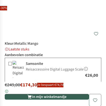
-30%
Kleur
:
Metallic Mango
Laatste stuks
Aanbevolen combinatie
Samsonite
Reisaccessoire Digital Luggage Scale
€26,00
€249,00
€174,30
Je bespaart €74,70
In mijn winkelmandje