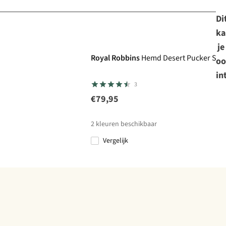
Di
ka
je
Royal Robbins
Hemd Desert Pucker S/S
oo
in
3
€79,95
2
kleuren beschikbaar
Vergelijk