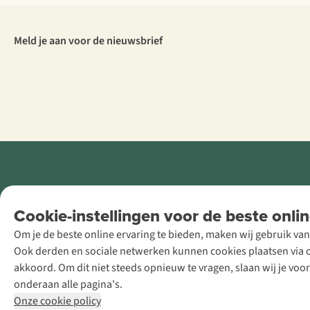
Meld je aan voor de nieuwsbrief
Retail Concepts
Cookie-instellingen voor de beste onlin
NV,
Om je de beste online ervaring te bieden, maken wij gebruik van
Smallandlaan
Ook derden en sociale netwerken kunnen cookies plaatsen via on
9, B-2660
akkoord. Om dit niet steeds opnieuw te vragen, slaan wij je voo
Hoboken
onderaan alle pagina's.
+32 (0)3 828
Onze cookie policy
30 15