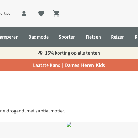
ertise
Shopping cart
amperen
Badmode
Sporten
Fietsen
Reizen
R
⛺️
15% korting op alle tenten
Laatste Kans |
Dames
Heren
Kids
sneldrogend, met subtiel motief.