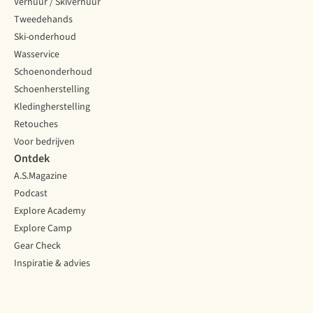
Verhuur / Skiverhuur
Tweedehands
Ski-onderhoud
Wasservice
Schoenonderhoud
Schoenherstelling
Kledingherstelling
Retouches
Voor bedrijven
Ontdek
A.S.Magazine
Podcast
Explore Academy
Explore Camp
Gear Check
Inspiratie & advies