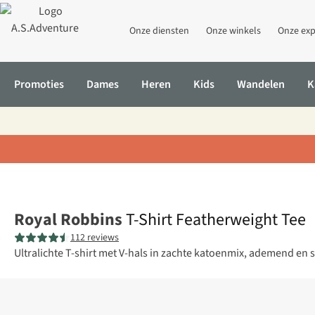
Onze diensten
Onze winkels
Onze exp
Promoties
Dames
Heren
Kids
Wandelen
K
Home
T-Shirt Featherweight Tee
Royal Robbins
T-Shirt Featherweight Tee
112 reviews
Ultralichte T-shirt met V-hals in zachte katoenmix, ademend en 