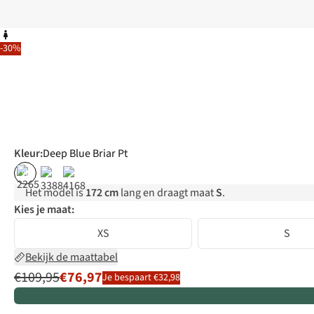
-30%
Kleur
:
Deep Blue Briar Pt
%
Het model is
172 cm
lang en draagt maat
S
.
Kies je maat:
XS
S
Bekijk de maattabel
€109,95
€76,97
Je bespaart €32,98