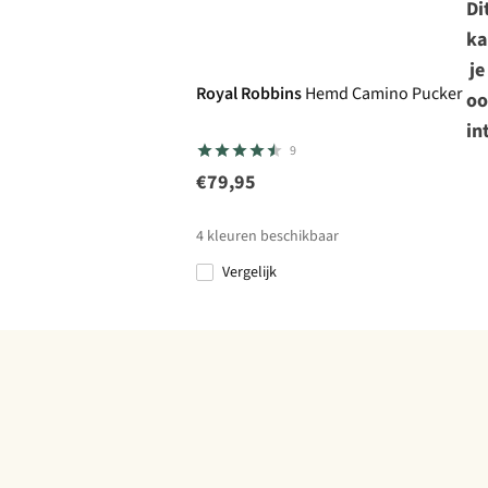
Di
ka
je
Royal Robbins
Hemd Camino Pucker S/
oo
in
9
€79,95
4
kleuren beschikbaar
Vergelijk
%