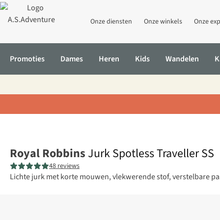
Onze diensten
Onze winkels
Onze exp
Promoties
Dames
Heren
Kids
Wandelen
K
Home
Jurk Spotless Traveller SS
Royal Robbins
Jurk Spotless Traveller SS
48 reviews
Lichte jurk met korte mouwen, vlekwerende stof, verstelbare 