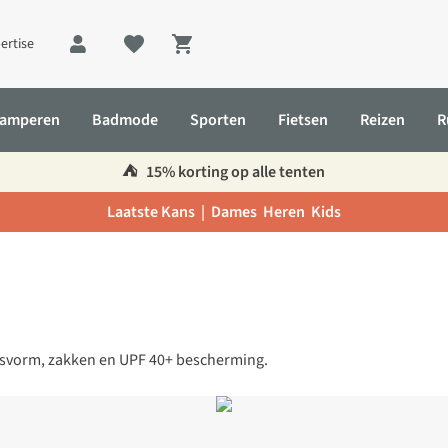
ertise
Shopping cart
amperen
Badmode
Sporten
Fietsen
Reizen
R
⛺️
15% korting op alle tenten
Laatste Kans |
Dames
Heren
Kids
pasvorm, zakken en UPF 40+ bescherming.