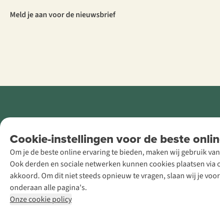
Meld je aan voor de nieuwsbrief
Retail Concepts
Cookie-instellingen voor de beste onlin
NV,
Om je de beste online ervaring te bieden, maken wij gebruik van
Smallandlaan
Ook derden en sociale netwerken kunnen cookies plaatsen via on
9, B-2660
akkoord. Om dit niet steeds opnieuw te vragen, slaan wij je voo
Hoboken
onderaan alle pagina's.
+32 (0)3 828
Onze cookie policy
30 15
team@asadventure.com