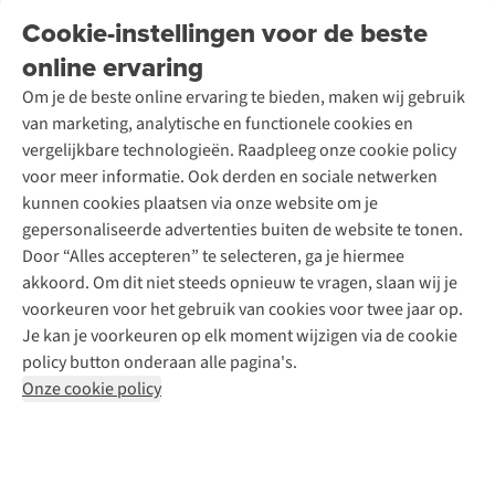
Onderhoud en herstellingen
Onze winkels
Cookie-instellingen voor de beste
Ski-onderhoud
A.S.Magazine
Garantie
Over A.S.Adventure
Wasservice
online ervaring
Podcast
Contact
Toegankelijkheidsverklaring
Schoenonderhoud
Explore Academy
Om je de beste online ervaring te bieden, maken wij gebruik
Schoenherstelling
Explore Camp
van marketing, analytische en functionele cookies en
Meld je aan voor de nieuwsbrief
Kledingherstelling
Gear Check
vergelijkbare technologieën. Raadpleeg onze cookie policy
Retouches
Inspiratie & advies
voor meer informatie. Ook derden en sociale netwerken
Voor bedrijven
Follow us
kunnen cookies plaatsen via onze website om je
gepersonaliseerde advertenties buiten de website te tonen.
Door “Alles accepteren” te selecteren, ga je hiermee
akkoord. Om dit niet steeds opnieuw te vragen, slaan wij je
voorkeuren voor het gebruik van cookies voor twee jaar op.
Je kan je voorkeuren op elk moment wijzigen via de cookie
Disclaimer
Privacy Policy
Algemene voorwaarden
policy button onderaan alle pagina's.
Cookie Policy
Onze cookie policy
Retail Concepts NV,
Smallandlaan 9,
B-2660 Hoboken
team@asadventure.com
+32 (0)3 828 30 15
BTW BE 0416.762.280