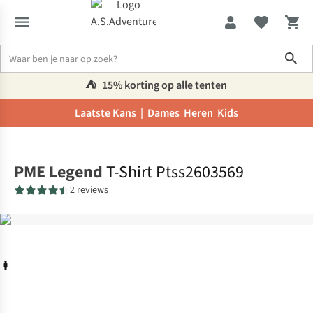
Sho
⛺️
15% korting op alle tenten
Laatste Kans |
Dames
Heren
Kids
Home
PME Legend
T-Shirt Ptss2603569
2 reviews