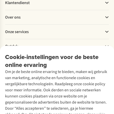
de
om
tot
Klantendienst
bergen,
ze
de
en
goed
verbeelding
Veelgestelde vragen
wanneer
in
van
Over ons
Bestellen
ga
te
elke
Betalen
je
wandelen.
wandelaar.
Werken bij A.S.Adventure
Onze services
voor
Met
Toch
Levering
Explore More
een
deze
zijn
Retourneren
Verantwoord ondernemen
trailschoen?
3
de
Verhuur / Skiverhuur
Bestelling herroepen
Ontdek
Over Ayacucho
Wandelschoenexpert
stappen
Noord-
Tweedehands
Onderhoud en herstellingen
Jonathan
loop
Spaanse
Onze winkels
Cookie-instellingen voor de beste
Ski-onderhoud
A.S.Magazine
helpt
jij
toppen
Garantie
Over A.S.Adventure
Wasservice
je
op
nog
online ervaring
Podcast
Contact
Toegankelijkheidsverklaring
met
wolkjes.
voor
Schoenonderhoud
Explore Academy
Om je de beste online ervaring te bieden, maken wij gebruik
het
velen
Schoenherstelling
Explore Camp
van marketing, analytische en functionele cookies en
maken
onbekend
Meld je aan voor de nieuwsbrief
Kledingherstelling
Gear Check
van
terrein.
vergelijkbare technologieën. Raadpleeg onze cookie policy
Retouches
de
A.S.Ambassadeur
Inspiratie & advies
voor meer informatie. Ook derden en sociale netwerken
juiste
Fien
Voor bedrijven
Follow us
kunnen cookies plaatsen via onze website om je
keuze.
geeft
gepersonaliseerde advertenties buiten de website te tonen.
de
Door “Alles accepteren” te selecteren, ga je hiermee
geheimen
van