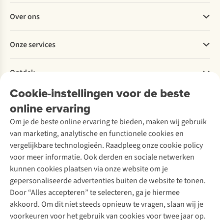
Veelgestelde vragen
Over ons
Bestellen
Betalen
Werken bij A.S.Adventure
Onze services
Levering
Explore More
Retourneren
Verantwoord ondernemen
Verhuur / Skiverhuur
Bestelling herroepen
Ontdek
Over Ayacucho
Tweedehands
Onderhoud en herstellingen
Onze winkels
Cookie-instellingen voor de beste
Ski-onderhoud
A.S.Magazine
Garantie
Over A.S.Adventure
Wasservice
online ervaring
Podcast
Contact
Toegankelijkheidsverklaring
Schoenonderhoud
Explore Academy
Om je de beste online ervaring te bieden, maken wij gebruik
Schoenherstelling
Explore Camp
van marketing, analytische en functionele cookies en
Meld je aan voor de nieuwsbrief
Kledingherstelling
Gear Check
vergelijkbare technologieën. Raadpleeg onze cookie policy
Retouches
Inspiratie & advies
voor meer informatie. Ook derden en sociale netwerken
Voor bedrijven
Follow us
kunnen cookies plaatsen via onze website om je
gepersonaliseerde advertenties buiten de website te tonen.
Door “Alles accepteren” te selecteren, ga je hiermee
akkoord. Om dit niet steeds opnieuw te vragen, slaan wij je
voorkeuren voor het gebruik van cookies voor twee jaar op.