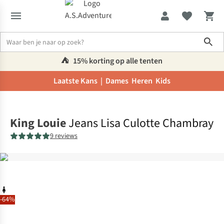
Sho
⛺️
15% korting op alle tenten
Laatste Kans |
Dames
Heren
Kids
Home
King Louie
Jeans Lisa Culotte Chambray
9 reviews
-64%