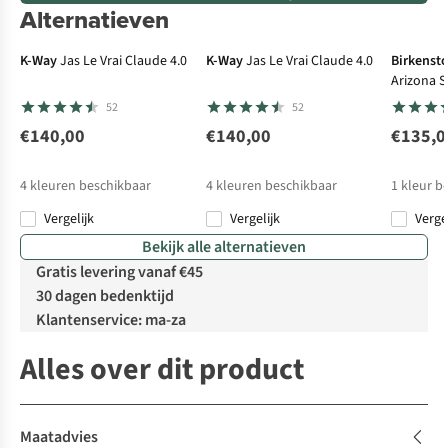
Alternatieven
K-Way
Jas Le Vrai Claude 4.0
K-Way
Jas Le Vrai Claude 4.0
Birkenst
Arizona S
Nubuck L
52
52
€140,00
€140,00
€135,0
4
kleuren beschikbaar
4
kleuren beschikbaar
1
kleur b
Vergelijk
Vergelijk
Verge
Bekijk alle alternatieven
Gratis levering vanaf €45
30 dagen bedenktijd
Klantenservice: ma-za
Alles over dit product
Maatadvies