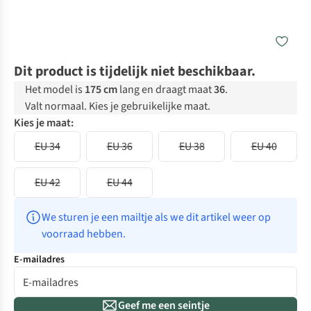
Dit product is tijdelijk niet beschikbaar.
Het model is
175 cm
lang en draagt maat
36
.
Valt normaal. Kies je gebruikelijke maat.
Kies je maat:
EU 34
EU 36
EU 38
EU 40
EU 42
EU 44
We sturen je een mailtje als we dit artikel weer op 
voorraad hebben.
E-mailadres
Geef me een seintje