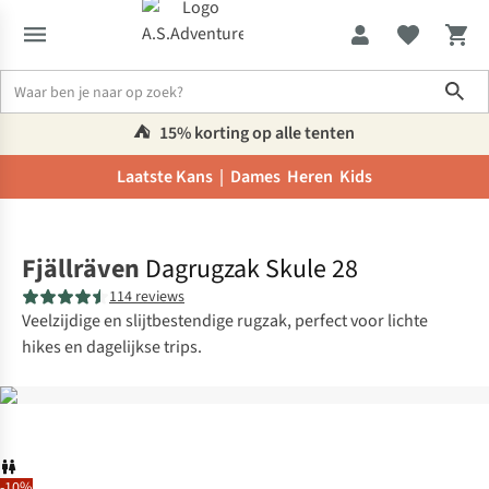
Sho
⛺️
15% korting op alle tenten
Laatste Kans |
Dames
Heren
Kids
Home
Fjällräven
Dagrugzak Skule 28
114 reviews
Veelzijdige en slijtbestendige rugzak, perfect voor lichte
hikes en dagelijkse trips.
-10%