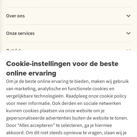
Veelgestelde vragen
Over ons
Bestellen
Betalen
Werken bij A.S.Adventure
Onze services
Levering
Explore More
Retourneren
Verantwoord ondernemen
Verhuur / Skiverhuur
Bestelling herroepen
Ontdek
Over Ayacucho
Tweedehands
Onderhoud en herstellingen
Onze winkels
Cookie-instellingen voor de beste
Ski-onderhoud
A.S.Magazine
Garantie
Over A.S.Adventure
Wasservice
online ervaring
Podcast
Contact
Toegankelijkheidsverklaring
Schoenonderhoud
Explore Academy
Om je de beste online ervaring te bieden, maken wij gebruik
Schoenherstelling
Explore Camp
van marketing, analytische en functionele cookies en
Meld je aan voor de nieuwsbrief
Kledingherstelling
Gear Check
vergelijkbare technologieën. Raadpleeg onze cookie policy
Retouches
Inspiratie & advies
voor meer informatie. Ook derden en sociale netwerken
Voor bedrijven
Follow us
kunnen cookies plaatsen via onze website om je
gepersonaliseerde advertenties buiten de website te tonen.
Door “Alles accepteren” te selecteren, ga je hiermee
akkoord. Om dit niet steeds opnieuw te vragen, slaan wij je