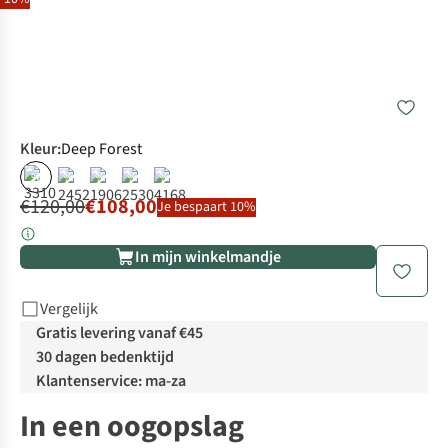
Kleur
:
Deep Forest
%
%
%
%
%
€120,00
€108,00
Je bespaart 10%
In mijn winkelmandje
Vergelijk
Gratis levering vanaf €45
30 dagen bedenktijd
Klantenservice: ma-za
In een oogopslag