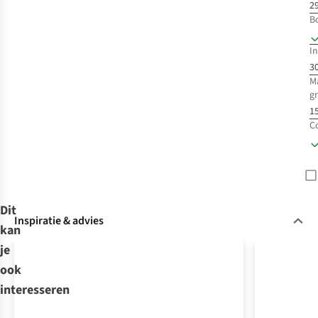
29
B
In
3
M
g
15
C
Dit
Inspiratie & advies
kan
je
ook
interesseren