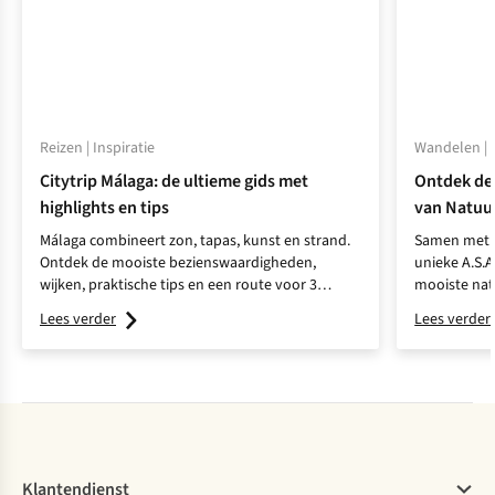
Reizen | Inspiratie
Wandelen | I
Citytrip Málaga: de ultieme gids met
Ontdek de
highlights en tips
van Natuu
Málaga combineert zon, tapas, kunst en strand.
Samen met N
Ontdek de mooiste bezienswaardigheden,
unieke A.S.
wijken, praktische tips en een route voor 3
mooiste nat
dagen.
voor een on
Lees verder
Lees verder
Klantendienst