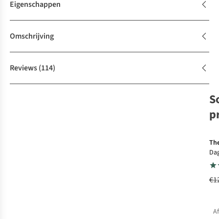
Eigenschappen
Omschrijving
Reviews
(114)
S
p
The
Da
€1
A