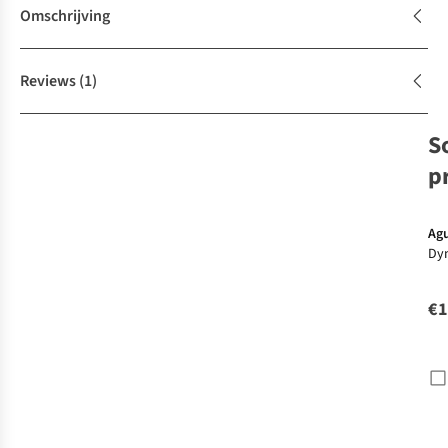
Omschrijving
Reviews
(1)
S
p
Ag
Dy
Gla
€1