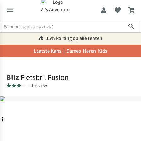
Sho
⛺️
15% korting op alle tenten
Laatste Kans |
Dames
Heren
Kids
Home
Bliz
Fietsbril Fusion
1 review