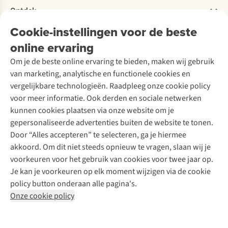
Verhuur / Skiverhuur
Bestelling herroepen
Ontdek
Over Ayacucho
Tweedehands
Onderhoud en herstellingen
Onze winkels
Cookie-instellingen voor de beste
Ski-onderhoud
A.S.Magazine
Garantie
Over A.S.Adventure
Wasservice
online ervaring
Podcast
Contact
Toegankelijkheidsverklaring
Schoenonderhoud
Explore Academy
Om je de beste online ervaring te bieden, maken wij gebruik
Schoenherstelling
Explore Camp
van marketing, analytische en functionele cookies en
Meld je aan voor de nieuwsbrief
Kledingherstelling
Gear Check
vergelijkbare technologieën. Raadpleeg onze cookie policy
Retouches
Inspiratie & advies
voor meer informatie. Ook derden en sociale netwerken
Voor bedrijven
Follow us
kunnen cookies plaatsen via onze website om je
gepersonaliseerde advertenties buiten de website te tonen.
Door “Alles accepteren” te selecteren, ga je hiermee
akkoord. Om dit niet steeds opnieuw te vragen, slaan wij je
voorkeuren voor het gebruik van cookies voor twee jaar op.
Je kan je voorkeuren op elk moment wijzigen via de cookie
Disclaimer
Privacy Policy
Algemene voorwaarden
policy button onderaan alle pagina's.
Cookie Policy
Onze cookie policy
Retail Concepts NV,
Smallandlaan 9,
B-2660 Hoboken
team@asadventure.com
+32 (0)3 828 30 15