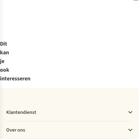
Dit
kan
je
ook
interesseren
Klantendienst
Veelgestelde vragen
Over ons
Bestellen