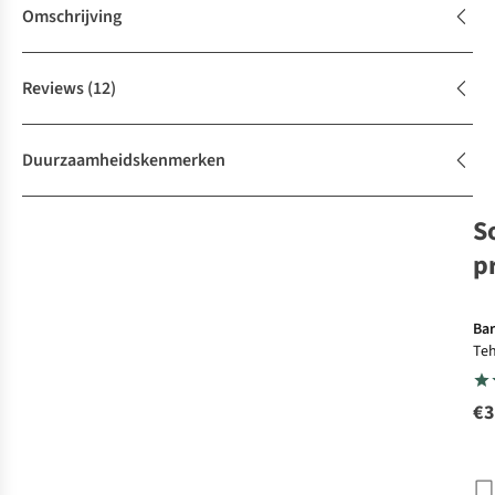
Omschrijving
Reviews
(12)
Duurzaamheidskenmerken
S
p
Bar
Teh
€3