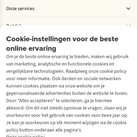
Betalen
Werken bij A.S.Adventure
Onze services
Levering
Explore More
Retourneren
Verantwoord ondernemen
Verhuur / Skiverhuur
Bestelling herroepen
Ontdek
Over Ayacucho
Tweedehands
Onderhoud en herstellingen
Onze winkels
Cookie-instellingen voor de beste
Ski-onderhoud
A.S.Magazine
Garantie
Over A.S.Adventure
Wasservice
online ervaring
Podcast
Contact
Toegankelijkheidsverklaring
Schoenonderhoud
Explore Academy
Om je de beste online ervaring te bieden, maken wij gebruik
Schoenherstelling
Explore Camp
van marketing, analytische en functionele cookies en
Meld je aan voor de nieuwsbrief
Kledingherstelling
Gear Check
vergelijkbare technologieën. Raadpleeg onze cookie policy
Retouches
Inspiratie & advies
voor meer informatie. Ook derden en sociale netwerken
Voor bedrijven
Follow us
kunnen cookies plaatsen via onze website om je
gepersonaliseerde advertenties buiten de website te tonen.
Door “Alles accepteren” te selecteren, ga je hiermee
akkoord. Om dit niet steeds opnieuw te vragen, slaan wij je
voorkeuren voor het gebruik van cookies voor twee jaar op.
Je kan je voorkeuren op elk moment wijzigen via de cookie
Disclaimer
Privacy Policy
Algemene voorwaarden
policy button onderaan alle pagina's.
Cookie Policy