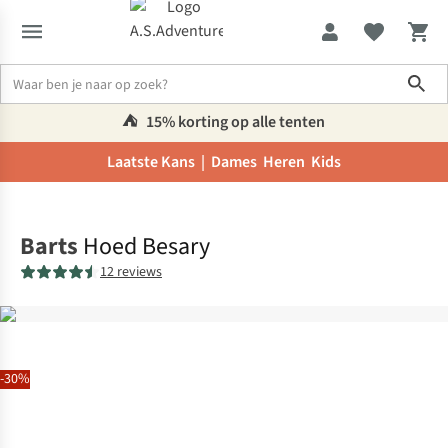
Sho
⛺️
15% korting op alle tenten
Laatste Kans |
Dames
Heren
Kids
Home
Barts
Hoed Besary
12 reviews
-30%