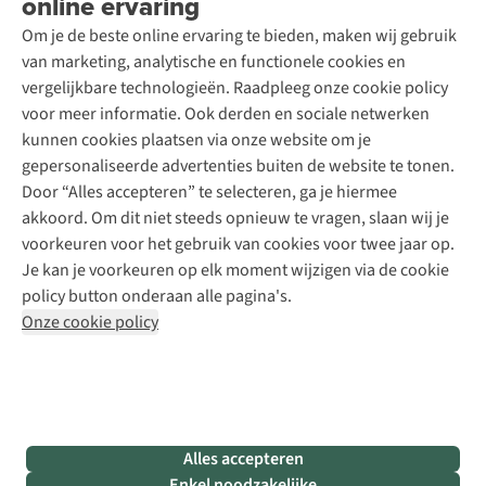
online ervaring
Contact
Toegankelijkheidsverklaring
Schoenonderhoud
Explore Academy
Om je de beste online ervaring te bieden, maken wij gebruik
Schoenherstelling
Explore Camp
van marketing, analytische en functionele cookies en
Meld je aan voor de nieuwsbrief
Kledingherstelling
Gear Check
vergelijkbare technologieën. Raadpleeg onze cookie policy
Retouches
Inspiratie & advies
voor meer informatie. Ook derden en sociale netwerken
Voor bedrijven
Follow us
kunnen cookies plaatsen via onze website om je
gepersonaliseerde advertenties buiten de website te tonen.
Door “Alles accepteren” te selecteren, ga je hiermee
akkoord. Om dit niet steeds opnieuw te vragen, slaan wij je
voorkeuren voor het gebruik van cookies voor twee jaar op.
Je kan je voorkeuren op elk moment wijzigen via de cookie
Disclaimer
Privacy Policy
Algemene voorwaarden
policy button onderaan alle pagina's.
Cookie Policy
Onze cookie policy
Retail Concepts NV,
Smallandlaan 9,
B-2660 Hoboken
team@asadventure.com
+32 (0)3 828 30 15
BTW BE 0416.762.280
Alles accepteren
Enkel noodzakelijke