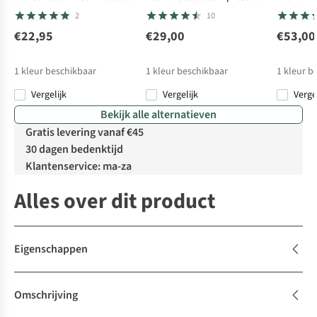
Pcs
Cube M
Xs/S/M
2
10
€22,95
€29,00
€53,00
1
kleur beschikbaar
1
kleur beschikbaar
1
kleur b
Vergelijk
Vergelijk
Verge
Bekijk alle alternatieven
Gratis levering vanaf €45
30 dagen bedenktijd
Klantenservice: ma-za
Alles over dit product
Eigenschappen
Omschrijving