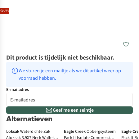
-50%
Dit product is tijdelijk niet beschikbaar.
We sturen je een mailtje als we dit artikel weer op 
voorraad hebben.
E-mailadres
Geef me een seintje
Alternatieven
Loksak
Waterdichte Zak
Eagle Creek
Opbergsysteem
Eagle Cr
Aloksak 3.9X7 Neck Wallet 2
Pack-It Isolate Compression
Pack-It R