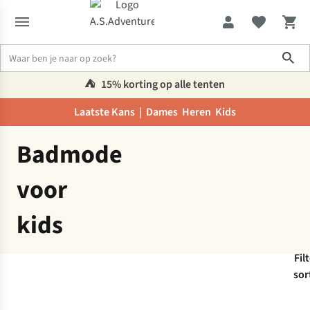
Sho
⛺️
15% korting op alle tenten
Laatste Kans |
Dames
Heren
Kids
Departement
Badmode
Badmode
voor
kids
Fil
sor