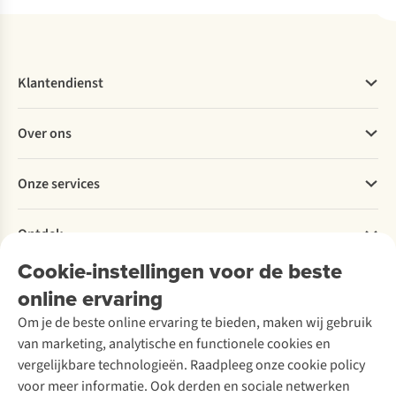
Klantendienst
Veelgestelde vragen
Over ons
Bestellen
Betalen
Werken bij A.S.Adventure
Onze services
Levering
Explore More
Retourneren
Verantwoord ondernemen
Verhuur / Skiverhuur
Bestelling herroepen
Ontdek
Over Ayacucho
Tweedehands
Onderhoud en herstellingen
Onze winkels
Cookie-instellingen voor de beste
Ski-onderhoud
A.S.Magazine
Garantie
Over A.S.Adventure
Wasservice
online ervaring
Podcast
Contact
Toegankelijkheidsverklaring
Schoenonderhoud
Explore Academy
Om je de beste online ervaring te bieden, maken wij gebruik
Schoenherstelling
Explore Camp
van marketing, analytische en functionele cookies en
Meld je aan voor de nieuwsbrief
Kledingherstelling
Gear Check
vergelijkbare technologieën. Raadpleeg onze cookie policy
Retouches
Inspiratie & advies
voor meer informatie. Ook derden en sociale netwerken